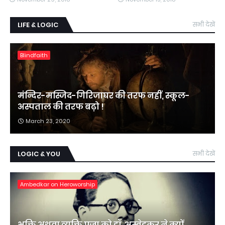
LIFE & LOGIC
सभी देखें
Blindfaith
मंन्दिर-मस्जिद-गिरिजाघर की तरफ नहीं, स्कूल-
अस्पताल की तरफ बढ़ो !
March 23, 2020
LOGIC & YOU
सभी देखें
Ambedkar on Heroworship
भक्ति अथवा व्यक्ति पूजा को डॉ. अम्बेडकर ने क्यों