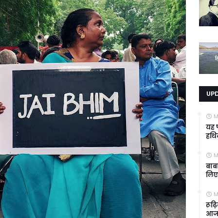
UP
M
यह प
हथिय
M
बाब
लिए क
M
रूढ़
आज भ