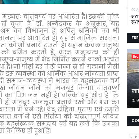
A
ुख्यतः चातुवर्ण्य पर आधारित है। इसकी पुष्टि
महा
स्थ
से हो चुका है। डॉ. अम्बेडकर के अनुसार
,
यह
्रम का विभाजन है
,
अपितु श्रमिकों का भी
मानता पर आधारित है। यह सामाजिक संरचना
FR
ता को भी बनाये रखती है। यह न केवल मनुष्य
ं को दमित करती है
,
वरन् मनुष्यत्व को ही
Br
मनुष्य-मनुष्य में भेद निर्मित करने वाली अत्यंत
है। जो पीढ़ी दर पीढ़ी जन्म से ही गुलामी जैसी
कि इस व्यवस्था को धार्मिक आधार मान्यता प्राप्त
दी समाज-व्यवस्था ने भारत के बहुसंख्यक वर्ग
मुख जीवन जीने को मजबूर किया। चातुवर्ण्य
जान
रमों का विभाजन नहीं है। बल्कि यह सोच है कि
श
भी हो मजदूर
,
मजलूम बनाये रखो और श्रम का
ासता में बने रहे। वेद
,
संहिता
,
पुराण एवं स्मृति
 अभिजात वर्ग ने ऐसे पिरोया की दासतापूर्ण जीवन
CO
ं तक बहुसंख्यक समुदाय को यह लगे कि उनका
ा के लिए ही हुआ है।