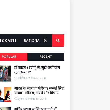
N & CASTE
RATIONALITY
POPULAR
RECENT
हाँ साहब ! रंडी हूँ मैं, मुझे क्यों दोगे
तुम इज्जत?
शनिवार, नवंबर 17, 2018
भारत के नायक ‘पेरियार ललई सिंह
यादव’ : जीवन, संघर्ष और विचार
शुक्रवार, नवंबर 16, 2018
भक्ति अथवा व्यक्ति पूजा को डॉ.