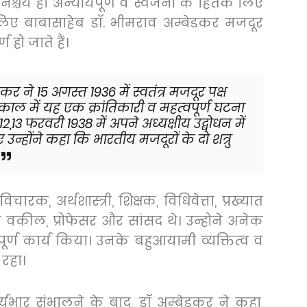
 निश्चय ही अन्यायपूर्ण व स्वजनों के हितके लिए
। इसलिए बाबासाहेब डॉ. भीमराव अम्बेडकर मजदूर
 हो जाते हैं।
ेडकर ने
15
अगस्त
1936
में स्वतंत्र मजदूर पक्ष
्व काल में यह एक क्रांतिकारी व महत्वपूर्ण घटना
12,13
फरवरी
1938
में अपने अध्यक्षीय उद्बोधन में
 उन्होंने कहा कि भारतीय मजदूरों के दो शत्रु
विचारक
,
अर्थशास्त्री
,
शिक्षक
,
विधिवेत्ता
,
प्रख्यात
ात वकील
,
प्रोफेसर और सांसद थे। उन्होने अनेक
ूर्ण कार्य किया। उनके बहुआयामी व्यक्तित्व व
 रहा।
 कार्यभार संभालने के बाद
,
डॉ अम्बेडकर ने कहा
,