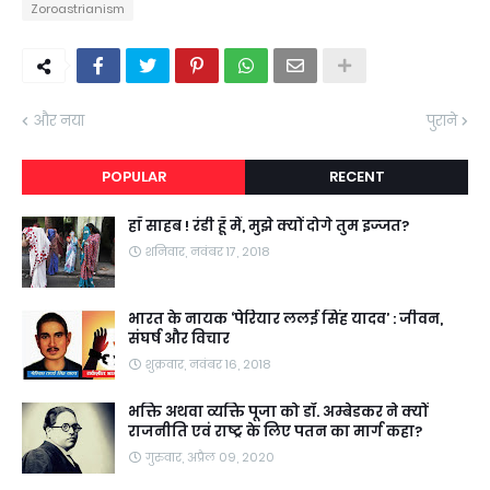
Zoroastrianism
और नया
पुराने
POPULAR
RECENT
हाँ साहब ! रंडी हूँ मैं, मुझे क्यों दोगे तुम इज्जत?
शनिवार, नवंबर 17, 2018
भारत के नायक ‘पेरियार ललई सिंह यादव’ : जीवन,
संघर्ष और विचार
शुक्रवार, नवंबर 16, 2018
भक्ति अथवा व्यक्ति पूजा को डॉ. अम्बेडकर ने क्यों
राजनीति एवं राष्ट्र के लिए पतन का मार्ग कहा?
गुरुवार, अप्रैल 09, 2020