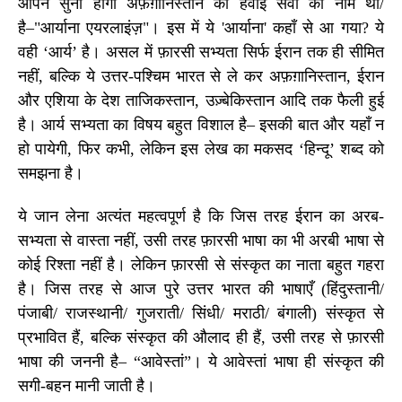
आपने सुना होगा अफ़ग़ानिस्तान की हवाई सेवा का नाम था/
है–"आर्याना एयरलाइंज़"। इस में ये
'
आर्याना
'
कहाँ से आ गया
?
ये
वही
‘
आर्य
’
है। असल में फ़ारसी सभ्यता सिर्फ ईरान तक ही सीमित
नहीं, बल्कि ये उत्तर-पश्चिम भारत से ले कर अफ़ग़ानिस्तान
,
ईरान
और एशिया के देश ताजिकस्तान
,
उज़्बेकिस्तान आदि तक फैली हुई
है। आर्य सभ्यता का विषय बहुत विशाल है– इसकी बात और यहाँ न
हो पायेगी
,
फिर कभी
,
लेकिन इस लेख का मकसद
‘
हिन्दू
’
शब्द को
समझना है।
ये जान लेना अत्यंत महत्वपूर्ण है कि जिस तरह ईरान का अरब-
सभ्यता से वास्ता नहीं, उसी तरह फ़ारसी भाषा का भी अरबी भाषा से
कोई रिश्ता नहीं है। लेकिन फ़ारसी से संस्कृत का नाता बहुत गहरा
है। जिस तरह से आज पुरे उत्तर भारत की भाषाएँ (हिंदुस्तानी/
पंजाबी/ राजस्थानी/ गुजराती/ सिंधी/ मराठी/ बंगाली) संस्कृत से
प्रभावित हैं, बल्कि संस्कृत की औलाद ही हैं, उसी तरह से फ़ारसी
भाषा की जननी है– “आवेस्तां”। ये आवेस्तां भाषा ही संस्कृत की
सगी-बहन मानी जाती है।