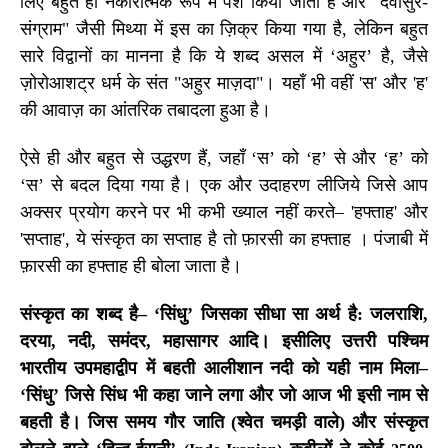
लिए बहुत ही नकारात्मक रूप में पेश किया जाता है और "देवासुर-
संग्राम" जैसी मिथ्या में इस का ज़िक्र किया गया है, लेकिन बहुत
सारे विद्वानों का मानना है कि ये शब्द असल में
‘
अहुर
’
है, जैसे
ज़ोरोआशट्र धर्म के संत "अहुर माज़दा"। यहाँ भी वहीं
'
स
'
और
'
ह
'
की आवाज़ का आंतरिक तबादला हुआ है।
ऐसे ही और बहुत से उद्धरण हैं, जहाँ ‘स’ को ‘ह’ से और ‘ह’ को
‘स’ से बदल दिया गया है। एक और उदाहरण लीजिये जिसे आप
अक्सर प्रयोग करने पर भी कभी ख्याल नहीं करते–
'
हफ्ताह
'
और
'
सप्ताह
'
, ये संस्कृत का सप्ताह है तो फ़ारसी का हफ्ताह । पंजाबी में
फ़ारसी का हफ्ताह ही बोला जाता है।
संस्कृत का शब्द है
– ‘
सिंधु
’
जिसका सीधा सा अर्थ है: जलराशि,
दरया
,
नदी
,
समंदर
,
महासागर आदि। इसीलिए उत्तरी पश्चिम
भारतीय उपमहाद्वीप में बहती आलीशान नदी को यही नाम मिला
–
‘
सिंधु
’
जिसे सिंध भी कहा जाने लगा और जो आज भी इसी नाम से
बहती है। जिस समय गौर जाति (श्वेत चमड़ी वाले) और संस्कृत