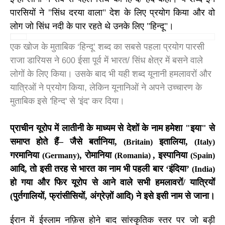
पारसियों ने "सिंध दरया वाला" देश के लिए प्रयोग किया और वो
लोग जो सिंध नदी के पार रहते थे उनके लिए "हिन्दू"।
एक खोज के मुताबिक ‘हिन्दू’ शब्द का सबसे पहला प्रयोग पारसी
राजा डारियस ने
ईसा पूर्व में भारत/ सिंध क्षेत्र में बसने वाले
600
लोगों के लिए किया। उसके बाद भी यही शब्द यूनानी हमलावरों और
यात्रिओं ने प्रयोग किया, लेकिन यूनानिओं ने अपने उच्चारण के
मुताबिक इसे
'
हिन्द
'
से
'
इंद
'
कर दिया।
प्राचीन यूरोप में लातीनी के माध्यम से देशों के नाम हमेशा "इया" से
समाप्त होते हैं– जैसे बर्तानिया
,
इतालिया
,
(Britain)
(Italy)
गरमानिया
,
रोमानिया
,
इस्पानिया
(
Germany)
(
Romania)
(
Spain)
आदि, तो इसी तरह से भारत का नाम भी पहली बार ‘इंदिया’
(
India)
हो गया और फिर यूरोप से आने वाले सभी हमलावरों/ यात्रियों
(पुर्तगालियों
,
फ्रांसीसियों
,
अंग्रेज़ों आदि) ने इसे इसी नाम से जाना।
ईरान में ईस्लाम नफ़िस होने बाद सांस्कृतिक स्तर पर जो बड़ी