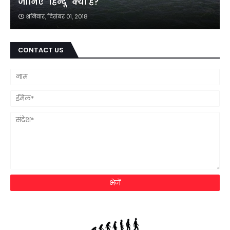
जानिए "हिन्दू" क्या है?
शनिवार, दिसंबर 01, 2018
CONTACT US