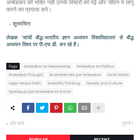
अम्बेडकर की भक्ति नहीं उनके विचारों को पढ़े और जीवन में लागू
करने का प्रयास करे।
–
शुभमचित्त
लेखक
‘
सांची बौद्ध-भारतीय ज्ञान अध्ययन विश्वविद्यालय
’
से बौद्ध
अध्ययन विषय पर पी-एच.डी. कर रहे हैं।
Tags
Ambedkar on Heroworship
Ambedkar on Politics
Ambedkar Thought
Andhbhbhakti par Ambedkar
Hindi Article
Logic Versus Faith
Scientific Thinking
Society and Culture
Vyaktipuja par Ambedkar ke Vichar
और नया
पुराने
POPULAR
RECENT