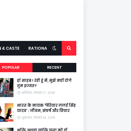
N & CASTE
RATIONALITY
POPULAR
RECENT
हाँ साहब ! रंडी हूँ मैं, मुझे क्यों दोगे
तुम इज्जत?
शनिवार, नवंबर 17, 2018
भारत के नायक ‘पेरियार ललई सिंह
यादव’ : जीवन, संघर्ष और विचार
शुक्रवार, नवंबर 16, 2018
भक्ति अथवा व्यक्ति पूजा को डॉ.