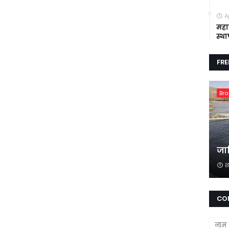
A
महा
स्थ
FR
Br
जान
श
CO