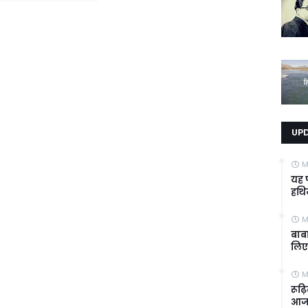
UP
M
यह प
हथिय
M
बाब
लिए क
M
रूढ़
आज भ